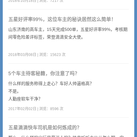
2018年10月18日 | 浏览：7217 次
免为双方匹配订单。
五星好评率99%，这位车主的秘诀居然这么简单！
山东济南的高车主，15天完成500单，五星好评率99%，考核期
间零危险差评标签，荣登滴滴安全大使。
2018年03月08日 | 浏览：15623 次
5个车主待客秘籍，你注意了吗？
什么样的服务称得上走心？车好人帅逼格高？
不是。
人勤座软车干净？
这充其量只是基本服务标准，也谈不上走心。
2017年02月02日 | 浏览：8596 次
那究竟是什么呢？
是细节。
五星滴滴快车司机是如何炼成的？
今天，小滴整理了一些车主待客细节，请乘客朋友们讲给大家