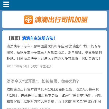
首页
车主注册
常见问题
【置顶】
滴滴车主注册方法！
滴滴快车（专车）是中国最大的打车应用“滴滴出行”旗下的专车
补贴政策
服务，私家车主带车或者无车加盟滴滴，跑单赚钱、享受高额的
补贴。目前滴滴快车已经进入全国绝大多数城市，包括县级市！
只要有出租的地方就有滴滴快车！滴滴跑单奖励丰厚，有翻倍
司机端下载
2015年08月04日 | 分类：
车主注册
奖、保底奖，新司机完成5单，额外奖励200块！加盟滴滴快车
的条件1、无车租用滴滴平台车辆或者拥有一辆本地牌照的车
小说短剧
滴滴今天“试开黑”，如被拉黑，你会怎样？
（行驶证上可以不是自己的名字）2、该车的裸车价在7万元以
上，...
依据滴滴出行官方微博10月10日发布的公告，滴滴App将在10
月18日，也就是今天做出版本更新，试运行“黑名单”功能，司机
和乘客都可以把对方拉入黑名单，而且这份“黑名单”在试行期间
暂时不可取消。在司乘双方选择拉黑之后，滴滴将在12个月内避