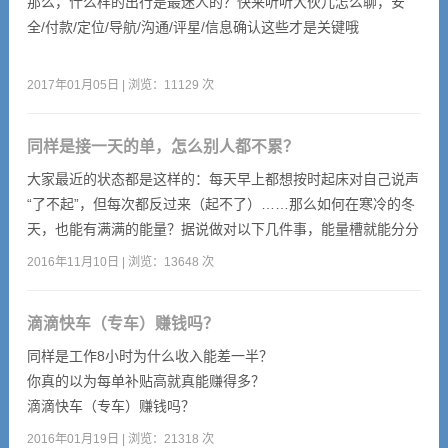
听。
那么，什么样的出行是最迷人的？快来听听大伙儿怎么聊，安
全/付款/定位/导航/沟通/评星/信息确认这些才是关键哦
►“第一次叫滴滴，车主是个壮汉，我提心吊胆地上了后座，不
敢多言。他好像看穿了我的恐惧，缓缓打开了广播，我没那么害
2017年01月05日 | 浏览：11129 次
怕了”。
同样是接一天的单，怎么别人都不累？
小滴说：外表无法完
大家最近的状态都是这样的：每天早上都想按时起床对自己说声
“了不起”，但每次都反过来（起不了）……那么如何在寒冷的冬
天，也能有满满的能量？据说做对以下几件事，能量槽就能分分
钟满格，干劲十足！
2016年11月10日 | 浏览：13648 次
滴滴快车（专车）赚钱吗？
同样是工作8小时为什么收入能差一半？
你真的以为每单补贴高就真能赚得多？
滴滴快车（专车）赚钱吗？
今天我就把王牌司机口述的秘诀分享给大家！
2016年01月19日 | 浏览：21318 次