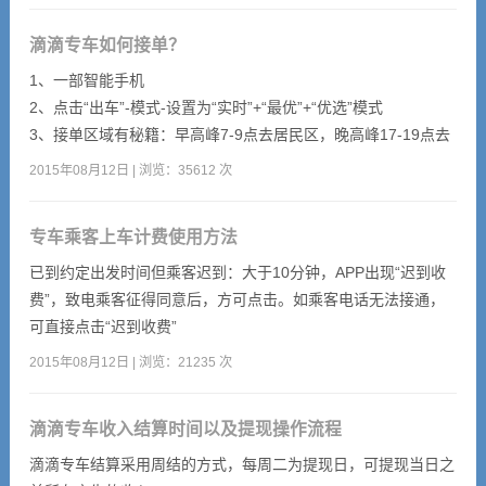
滴滴专车如何接单？
1、一部智能手机
1、
加盟问题
2、点击“出车”-模式-设置为“实时”+“最优”+“优选”模式
3、接单区域有秘籍：早高峰7-9点去居民区，晚高峰17-19点去
<
商务楼，平峰期在市区转
2015年08月12日 | 浏览：35612 次
4、抢单距离优先5、接单后，第一时间致电乘客，告知达到时
间；如未联系上乘客，直接到达乘客指定地点
专车乘客上车计费使用方法
已到约定出发时间但乘客迟到：大于10分钟，APP出现“迟到收
费”，致电乘客征得同意后，方可点击。如乘客电话无法接通，
可直接点击“迟到收费”
2015年08月12日 | 浏览：21235 次
滴滴专车收入结算时间以及提现操作流程
滴滴专车结算采用周结的方式，每周二为提现日，可提现当日之