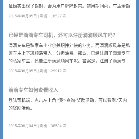
招的生意。
证确实出现了误封，会为用户解除封禁。禁用期间内，车主余额
会显示为零，系统会扣除作弊订单收入（刷一罚三），禁用期结
2015年08月05日 | 浏览：18527 次
束后余额将恢复。系统判定为正常订单的收入不会受到影响。如
果有不继续跑的不认可平台规则的，可以做不认可解除合作退还
已经是滴滴专车司机，还可以注册滴滴顺风车吗？
罚三部分的罚款。
滴滴专车是私家车主业余兼职挣外快的业务。而滴滴顺风车是私
家车主上下班顺路带人，分担油费。那么，已经注册了滴滴专车
的私家车主，还能注册滴滴顺风车呢。答案是，注册了滴滴专
车，就已经是滴滴的注册司机了，不用再申请滴滴顺风车了。通
2015年08月05日 | 浏览：29912 次
过滴滴专车app，点击【更多】，再点【设置】，即可开启顺风
车功能，很多专车司机在忙完了一天的行程后，最后一单一般会
滴滴专车如何查看收入
选择顺风车，来顺路接乘客，不空驶。
登陆司机端，点击左上角 ”我”-查询-奖励活动，可以看到7天内
的奖励活动。
2015年08月04日 | 浏览：38584 次