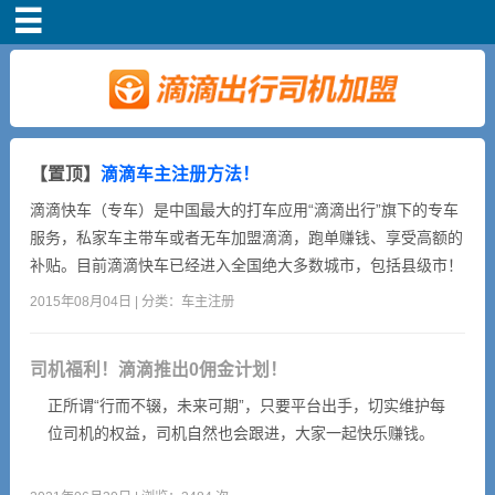
首页
车主注册
常见问题
【置顶】
滴滴车主注册方法！
滴滴快车（专车）是中国最大的打车应用“滴滴出行”旗下的专车
补贴政策
服务，私家车主带车或者无车加盟滴滴，跑单赚钱、享受高额的
补贴。目前滴滴快车已经进入全国绝大多数城市，包括县级市！
只要有出租的地方就有滴滴快车！滴滴跑单奖励丰厚，有翻倍
司机端下载
2015年08月04日 | 分类：
车主注册
奖、保底奖，新司机完成5单，额外奖励200块！加盟滴滴快车
的条件1、无车租用滴滴平台车辆或者拥有一辆本地牌照的车
小说短剧
司机福利！滴滴推出0佣金计划！
（行驶证上可以不是自己的名字）2、该车的裸车价在7万元以
上，...
正所谓“行而不辍，未来可期”，只要平台出手，切实维护每
位司机的权益，司机自然也会跟进，大家一起快乐赚钱。