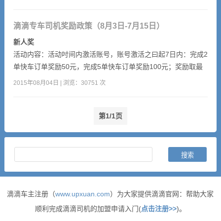
滴滴专车司机奖励政策（8月3日-7月15日）
新人奖
活动内容：活动吋间内激活账号，账号激活之曰起7日内：完成2
单快车订单奖励50元，完成5单快车订单奖励100元；奖励取最
高值发放；
2015年08月04日 | 浏览：30751 次
活动限制：限完成快车订单，加盟车优选型司机参与活动，按订
单结束时间计算。
奖励到账时间：新人周期结束后统一发放。
第1/1页
滴滴车主注册（
www.upxuan.com
）为大家提供滴滴官网：帮助大家
顺利完成滴滴司机的加盟申请入门(
点击注册>>
)。