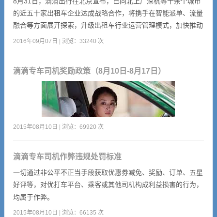
8月31日，滴滴出行在北京宣布，已同北上广深杭等十余个城市
的近五十家出租车企业达成战略合作，将携手在智能派单、流量
融合等方面展开探索，升级出租车行业运营管理模式，加快推动
出租车行业转型升级，以共同提高司机收入和运营效率，提升乘
2016年09月07日 | 浏览：33240 次
客出行体验。
滴滴专车司机奖励政策（8月10日-8月17日）
2015年08月10日 | 浏览：69920 次
滴滴专车司机作弊违规处罚标准
一切通过非公平不正当手段获取优惠券减免、奖励、订单、五星
滴滴专车新人奖
好评等，对优打车平台、乘客或其他司机构成利益损害的行为，
活动内容：活动吋间内激活账号，账号激活之曰起
均属于作弊。
2015年08月10日 | 浏览：66135 次