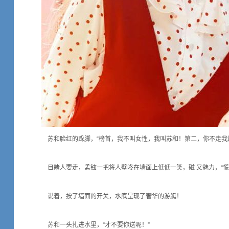
苏和脸红的跺脚，“榜首，我不叫女性，我叫苏和！第二，你不走我
目睹人要走，孟铉一把将人壁咚在墙面上低低一笑，磁 又魅力，“慌
说着，按了墙面的开关，水底呈现了奢华的游艇！
苏和一头扎进水里，“才不要你送呢！”