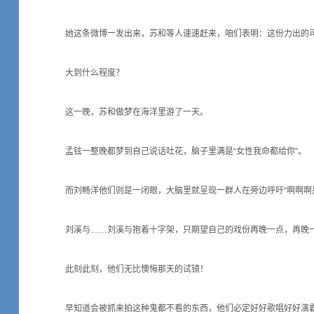
她这条微博一发出来，苏和等人速速赶来，咱们表明：这份力出的
大到什么程度？
这一晚，苏和做梦在海洋里游了一天。
孟铉一整晚都梦到自己说话吐花，脑子里满是“女性我命都给你”。
而刘畅洋他们则是一闭眼，大脑里就呈现一群人在旁边呼吁“啊啊啊
刘溪与……刘溪与抱着十字架，只期望自己的戏份再晚一点，再晚
此刻此刻，他们无比懊悔那天的试镜！
早知道会被抓来拍这种鬼都不看的东西，他们必定好好歌唱好好演