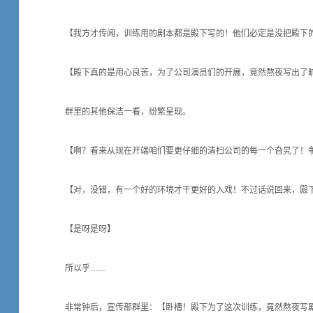
【我方才传闻，训练用的剧本都是殿下写的！他们必定是没把殿下
【殿下真的是用心良苦，为了公司演员们的开展，竟然熬夜写出了旷
群里的其他保洁一看，纷繁呈现。
【啊？看来从现在开端咱们要更仔细的清扫公司的每一个旮旯了！
【对，没错，有一个好的环境才干更好的入戏！不过话说回来，殿
【是呀是呀】
所以乎……
非常钟后，宣传部群里：【卧槽！殿下为了这次训练，竟然熬夜写