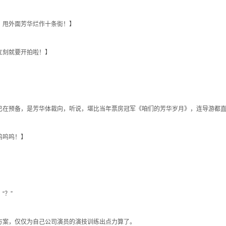
，甩外面芳华烂作十条街！】
立刻就要开拍啦！】
在预备，是芳华体裁向，听说，堪比当年票房冠军《咱们的芳华岁月》，连导游都直
呜呜呜！】
“？”
案，仅仅为自己公司演员的演技训练出点力算了。