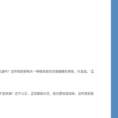
器吗？这样我能够每天一睁眼就能吃到香馥馥的烤鱼，乐滋滋。”孟
不是琉璃？这不公正，孟铉都能吐花，我也要琉璃泪珠，这样我就能