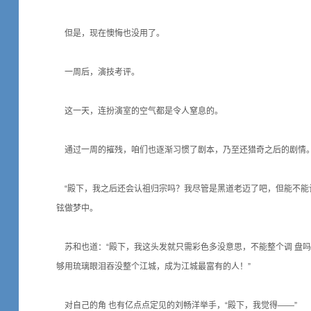
但是，现在懊悔也没用了。
一周后，演技考评。
这一天，连扮演室的空气都是令人窒息的。
通过一周的摧残，咱们也逐渐习惯了剧本，乃至还猎奇之后的剧情
“殿下，我之后还会认祖归宗吗？我尽管是黑道老迈了吧，但能不能
铉做梦中。
苏和也道：“殿下，我这头发就只需彩色多没意思，不能整个调 盘
够用琉璃眼泪吞没整个江城，成为江城最富有的人！”
对自己的角 也有亿点点定见的刘畅洋举手，“殿下，我觉得——”