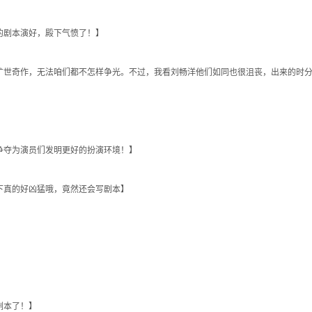
的剧本演好，殿下气愤了！】
世奇作，无法咱们都不怎样争光。不过，我看刘畅洋他们如同也很沮丧，出来的时分
争夺为演员们发明更好的扮演环境！】
下真的好凶猛哦，竟然还会写剧本】
剧本了！】