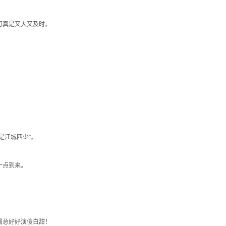
可真是又大又及时。
是江城四少”。
一点到来。
霸总好好演傻白甜！