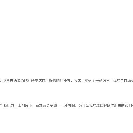
。
让我黑白两道通吃？感觉这样才够影响！还有，我床上能搞个垂钓烤鱼一体的全自动机
吗？就比方，太阳底下，黄加蓝会变绿……还有啊，为什么我的琉璃眼球流出来的眼泪