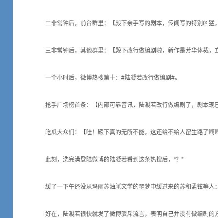
二非常钟后，前台群里：【殿下亲手写的剧本，传闻写的特别凶猛
三非常钟后，其他群里：【殿下改行做编剧啦，新作是芳华体裁，
一个小时后，微博热搜第十：#陆凝若改行做编剧#。
抢手广场榜首条：【内部可靠音讯，陆凝若改行做编剧了，剧本现已
吃瓜大众们：【哇！殿下真的无所不能，这还给不给人留生路了啊
此刻，洗完澡登陆微博的陆凝若看到这条热搜后，“？”
缓了一下午还没从玛丽苏油腻文学的噩梦中缓过来的苏和孟铉等人：
好在，陆凝若很快就发了微博驳斥流言，表明自己并没有做编剧的方