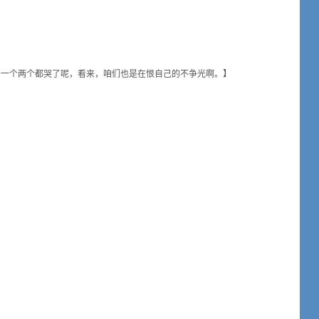
一个两个都哭了呢，看来，咱们也是在恨自己的不争光啊。】