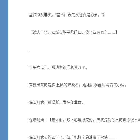
孟铉似笑非笑，“言不由衷的女性真是心爱。”】
【镜头一转，江城贵族学院门口，停了四辆豪车……】
.
下午六点半，扮演室的门总算开了。
首要出来的是脸 丑陋的陆凝若，她死后跟着脸 乌青的小婷。
保洁阿姨一秒摄影，发在作业群。
保洁阿姨：【亲人们，殿下心境很欠好，应该是对今日的训练很不
保洁阿姨尽管四十了，但手机打字的速度非常快——