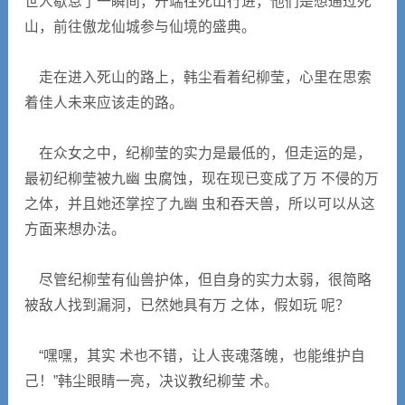
世人歇息了一瞬间，开端往死山行进，他们是想通过死
山，前往傲龙仙城参与仙境的盛典。
走在进入死山的路上，韩尘看着纪柳莹，心里在思索
着佳人未来应该走的路。
在众女之中，纪柳莹的实力是最低的，但走运的是，
最初纪柳莹被九幽 虫腐蚀，现在现已变成了万 不侵的万
之体，并且她还掌控了九幽 虫和吞天兽，所以可以从这
方面来想办法。
尽管纪柳莹有仙兽护体，但自身的实力太弱，很简略
被敌人找到漏洞，已然她具有万 之体，假如玩 呢？
“嘿嘿，其实 术也不错，让人丧魂落魄，也能维护自
己！”韩尘眼睛一亮，决议教纪柳莹 术。