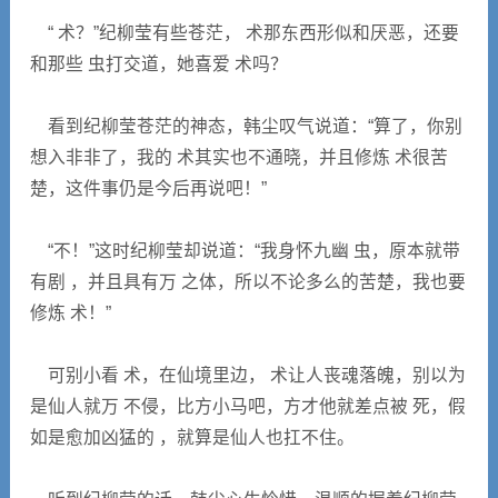
“ 术？”纪柳莹有些苍茫， 术那东西形似和厌恶，还要
和那些 虫打交道，她喜爱 术吗？
看到纪柳莹苍茫的神态，韩尘叹气说道：“算了，你别
想入非非了，我的 术其实也不通晓，并且修炼 术很苦
楚，这件事仍是今后再说吧！”
“不！”这时纪柳莹却说道：“我身怀九幽 虫，原本就带
有剧 ，并且具有万 之体，所以不论多么的苦楚，我也要
修炼 术！”
可别小看 术，在仙境里边， 术让人丧魂落魄，别以为
是仙人就万 不侵，比方小马吧，方才他就差点被 死，假
如是愈加凶猛的 ，就算是仙人也扛不住。