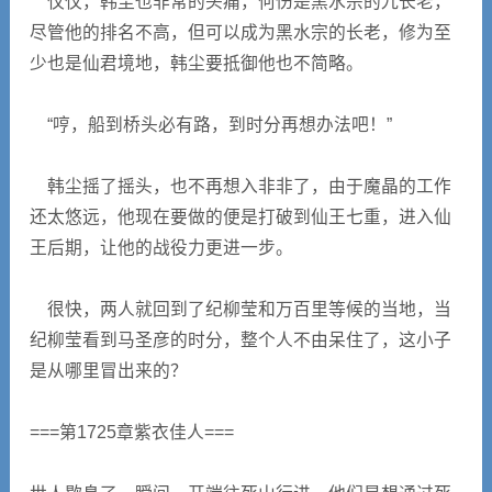
仅仅，韩尘也非常的头痛，何伤是黑水宗的九长老，
尽管他的排名不高，但可以成为黑水宗的长老，修为至
少也是仙君境地，韩尘要抵御他也不简略。
“哼，船到桥头必有路，到时分再想办法吧！”
韩尘摇了摇头，也不再想入非非了，由于魔晶的工作
还太悠远，他现在要做的便是打破到仙王七重，进入仙
王后期，让他的战役力更进一步。
很快，两人就回到了纪柳莹和万百里等候的当地，当
纪柳莹看到马圣彦的时分，整个人不由呆住了，这小子
是从哪里冒出来的？
===第1725章紫衣佳人===