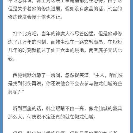
不论怎样说，韩尘对这块土系魔晶都势在必得，由于这
但是关乎着他的修炼进展，假如没有魔晶的话，韩尘的
修炼速度会慢十倍也不止。
打个比方吧，当年的神魔大帝尽管凶猛，但是他却修
炼了几万年的时刻，而韩尘现在一路交融魔晶，在短短
几年的时刻就抵达了仙王六重的境地，两者底子无法比
较。
西施缄默沉静了一瞬间，忽然提笑道：“主人，咱们先
是找到何伤再说，你还说他会不会去参与傲龙仙城的盛
典呢？”
听到西施的话，韩尘眼睛不由一亮，傲龙仙城的盛典
那么大，何伤说不定还真的就在傲龙仙城。